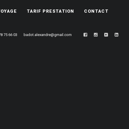
VOYAGE
TARIF PRESTATION
CONTACT
78 75 66 03
badot.alexandre@gmail.com