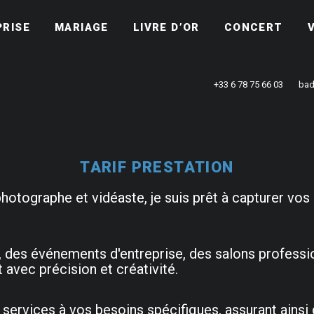
PRISE
MARIAGE
LIVRE D’OR
CONCERT
+33 6 78 75 66 03
bad
TARIF PRESTATION
photographe et vidéaste, je suis prêt à capturer v
, des événements d'entreprise, des salons professi
vec précision et créativité.
rvices à vos besoins spécifiques, assurant ainsi d