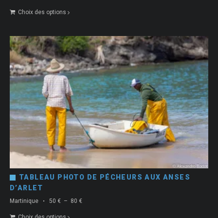
de
Choix des options
prix :
50 €
à
80 €
TABLEAU PHOTO DE PÉCHEURS AUX ANSES
D’ARLET
Plage
Martinique
50
€
–
80
€
de
Choix des options
prix :