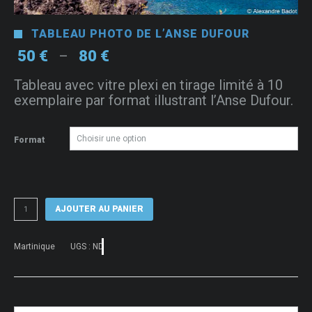
TABLEAU PHOTO DE L’ANSE DUFOUR
Plage
50
€
80
€
–
de
Tableau avec vitre plexi en tirage limité à 10
prix :
exemplaire par format illustrant l’Anse Dufour.
50 €
à
80 €
Format
quantité
AJOUTER AU PANIER
de
Tableau
photo
Martinique
UGS :
ND
de
l'Anse
Dufour