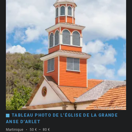
TABLEAU PHOTO DE L’ÉGLISE DE LA GRANDE
ANSE D’ARLET
Plage
Martinique
50
€
–
80
€