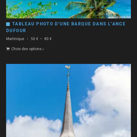
TABLEAU PHOTO D’UNE BARQUE DANS L’ANCE
DUFOUR
Plage
Martinique
50
€
–
80
€
de
Choix des options
prix :
50 €
à
80 €