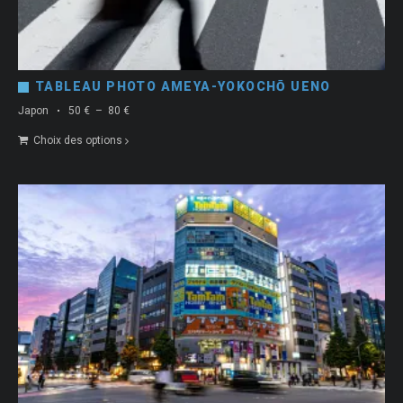
TABLEAU PHOTO AMEYA-YOKOCHŌ UENO
Plage
Japon
50
€
–
80
€
de
Choix des options
prix :
50 €
à
80 €