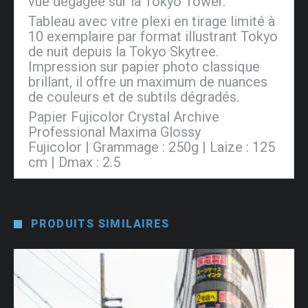
vue dégagée sur la Tokyo Tower.
Tableau avec vitre plexi en tirage limité à
10 exemplaire par format illustrant Tokyo
de nuit depuis la Tokyo Skytree.
Impression sur papier photo classique
brillant, il offre un maximum de nuances
de couleurs et de subtils dégradés.
Papier Fujicolor Crystal Archive
Professional Maxima Glossy
Fujicolor | Grammage : 250g | Laize : 125
cm | Dmax : 2.5
PRODUITS SIMILAIRES