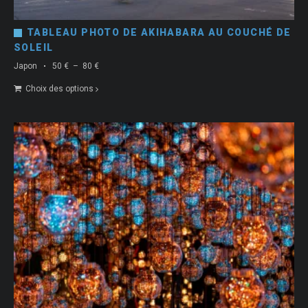
TABLEAU PHOTO DE AKIHABARA AU COUCHÉ DE
SOLEIL
Plage
Japon
50
€
–
80
€
de
Choix des options
prix :
50 €
à
80 €