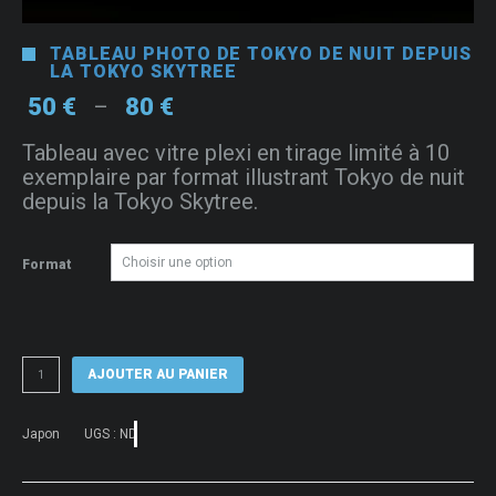
TABLEAU PHOTO DE TOKYO DE NUIT DEPUIS
LA TOKYO SKYTREE
Plage
50
€
80
€
–
de
Tableau avec vitre plexi en tirage limité à 10
prix :
exemplaire par format illustrant Tokyo de nuit
50 €
depuis la Tokyo Skytree.
à
80 €
Format
quantité
AJOUTER AU PANIER
de
Tableau
photo
Japon
UGS :
ND
de
Tokyo
de
nuit