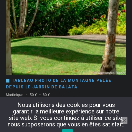
TABLEAU PHOTO DE LA MONTAGNE PELÉE
DEPUIS LE JARDIN DE BALATA
Plage
Martinique
50
€
–
80
€
de
Nous utilisons des cookies pour vous
Choix des options
prix :
garantir la meilleure expérience sur notre
50 €
à
site web. Si vous continuez à utiliser ce site,
80 €
nous supposerons que vous en êtes satisfait.