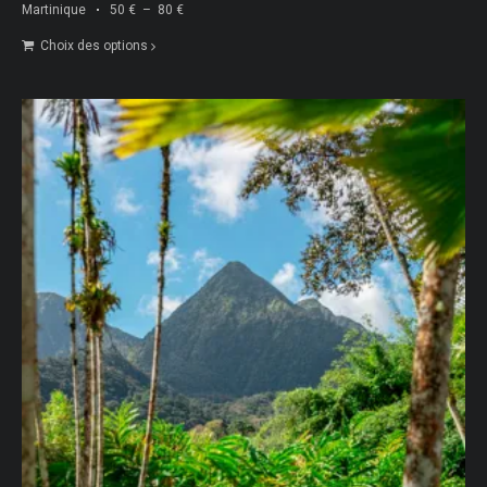
Plage
Martinique
50
€
–
80
€
de
Choix des options
prix :
50 €
à
80 €