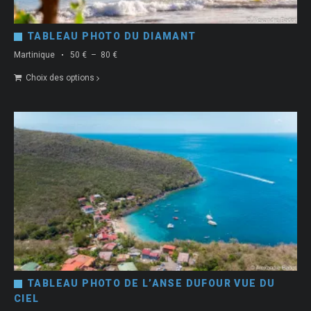
TABLEAU PHOTO DU DIAMANT
Plage
Martinique
50
€
–
80
€
de
Choix des options
prix :
50 €
à
80 €
TABLEAU PHOTO DE L’ANSE DUFOUR VUE DU
CIEL