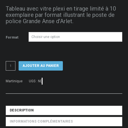
de
Tableau avec vitre plexi en tirage limité à 10
prix :
exemplaire par format illustrant le poste de
50 €
police Grande Anse d’Arlet.
à
80 €
Format
quantité
AJOUTER AU PANIER
de
Tableau
photo
Martinique
UGS :
ND
du
poste
de
police
Grande
Anse
DESCRIPTION
d'Arlet
INFORMATIONS COMPLÉMENTAIRES