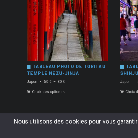
TABLEAU PHOTO DE TORII AU
TAB
TEMPLE NEZU-JINJA
SHINJU
Plage
Japon
50
€
–
80
€
Japon
de
Choix des options
Choix d
prix :
50 €
à
80 €
Nous utilisons des cookies pour vous garantir 
Copyright © 2024 Alexandre Badot. Tous droits réservés.