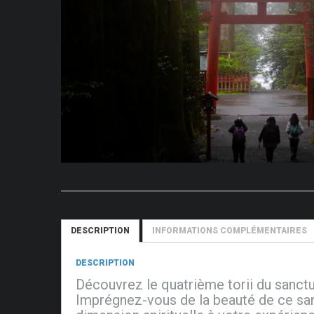
DESCRIPTION
INFORMATIONS COMPLÉMENTAIRES
DESCRIPTION
Découvrez le quatrième torii du sanctu
Imprégnez-vous de la beauté de ce san