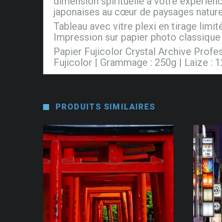
dimension spirituelle à votre expérienc
japonaises au cœur de paysages nature
Tableau avec vitre plexi en tirage limi
Impression sur papier photo classique 
Papier Fujicolor Crystal Archive Prof
Fujicolor | Grammage : 250g | Laize : 
PRODUITS SIMILAIRES