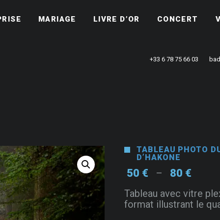
PRISE
MARIAGE
LIVRE D’OR
CONCERT
+33 6 78 75 66 03
bad
TABLEAU PHOTO DU
D’HAKONE
Plage
50
€
80
€
–
de
Tableau avec vitre ple
prix :
format illustrant le q
50 €
à