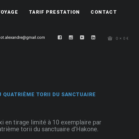
VOYAGE
TARIF PRESTATION
CONTACT
ot.alexandre@gmail.com
0
0
€
 QUATRIÈME TORII DU SANCTUAIRE
xi en tirage limité à 10 exemplaire par
uatrième torii du sanctuaire d’Hakone.