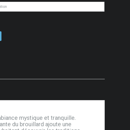
biance mystique et tranquille.
nte du brouillard ajoute une