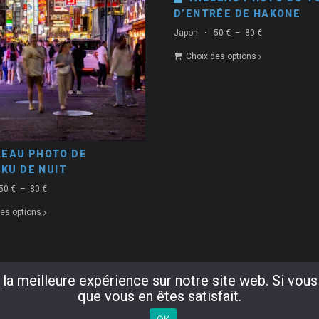
D’ENTRÉE DE HAKONE
Plage
Japon
50
€
–
80
€
de
Choix des options
prix :
50 €
à
80 €
LEAU PHOTO DE
KU DE NUIT
Plage
50
€
–
80
€
de
es options
prix :
50 €
à
80 €
la meilleure expérience sur notre site web. Si vous
que vous en êtes satisfait.
+33 6 
OK