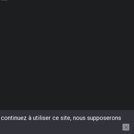
 continuez à utiliser ce site, nous supposerons
78 75 66 03
badot.alexandre@gmail.com