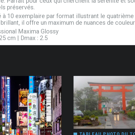
e. Parfait pour ceux qui cherchent la sérénité et so
ls préservés.
té à 10 exemplaire par format illustrant le quatrième
brillant, il offre un maximum de nuances de couleur
essional Maxima Glossy
125 cm | Dmax : 2.5
TABLEAU PHOTO DU TO