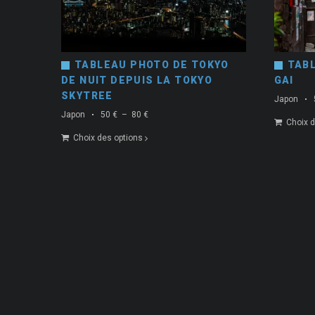
TABLEAU PHOTO DE TOKYO
TAB
DE NUIT DEPUIS LA TOKYO
GAI
SKYTREE
Japon
Plage
Japon
50
€
–
80
€
Choix d
de
Choix des options
prix :
50 €
à
80 €