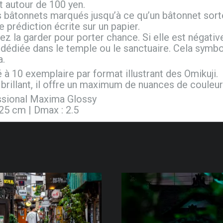
 autour de 100 yen.
bâtonnets marqués jusqu’à ce qu’un bâtonnet sorte
 prédiction écrite sur un papier.
ez la garder pour porter chance. Si elle est négative,
e dédiée dans le temple ou le sanctuaire. Cela symbo
a.
é à 10 exemplaire par format illustrant des Omikuji.
brillant, il offre un maximum de nuances de couleur
essional Maxima Glossy
125 cm | Dmax : 2.5