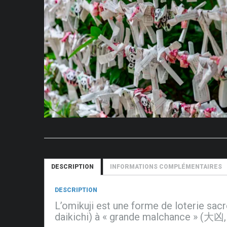
DESCRIPTION
INFORMATIONS COMPLÉMENTAIRES
DESCRIPTION
L’omikuji est une forme de loterie sacr
daikichi) à « grande malchance » (大凶, 