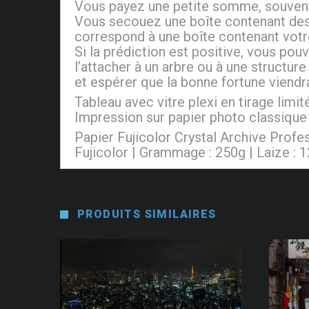
Vous payez une petite somme, souvent
Vous secouez une boîte contenant des 
correspond à une boîte contenant votre
Si la prédiction est positive, vous pouv
l’attacher à un arbre ou à une structur
et espérer que la bonne fortune viendr
Tableau avec vitre plexi en tirage limit
Impression sur papier photo classique 
Papier Fujicolor Crystal Archive Prof
Fujicolor | Grammage : 250g | Laize : 
PRODUITS SIMILAIRES