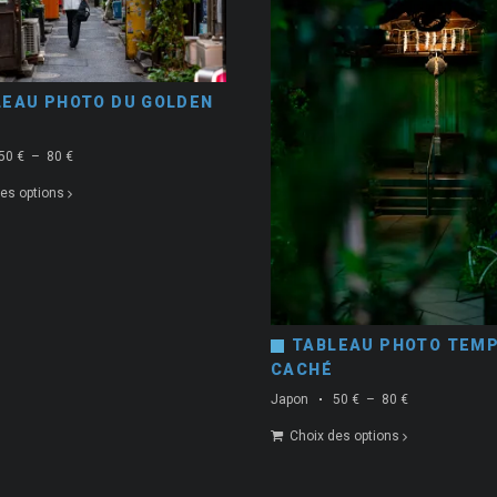
LEAU PHOTO DU GOLDEN
Plage
50
€
–
80
€
de
es options
prix :
50 €
à
80 €
TABLEAU PHOTO TEM
CACHÉ
Plage
Japon
50
€
–
80
€
de
Choix des options
prix :
50 €
à