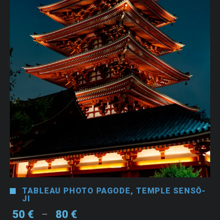
TABLEAU PHOTO PAGODE, TEMPLE SENSŌ-
JI
Plage
50
€
80
€
–