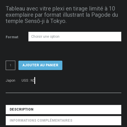
de
Tableau avec vitre plexi en tirage limité à 10
prix :
exemplaire par format illustrant la Pagode du
50 €
temple Sensō-ji à Tokyo.
à
80 €
Format
quantité
AJOUTER AU PANIER
de
Tableau
photo
Japon
UGS :
ND
Pagode,
temple
Sensō-
ji
DESCRIPTION
INFORMATIONS COMPLÉMENTAIRES