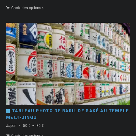
de
Choix des options
prix :
50 €
à
80 €
TABLEAU PHOTO DE BARIL DE SAKÉ AU TEMPLE
MEIJI-JINGU
Plage
Japon
50
€
–
80
€
de
Choix des options