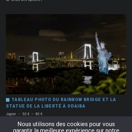
prix :
50 €
à
80 €
TABLEAU PHOTO DU RAINBOW BRIDGE ET LA
STATUE DE LA LIBERTÉ À ODAIBA
Plage
Japon
50
€
–
80
€
de
Nous utilisons des cookies pour vous
Choix des options
prix :
garantir la meilleure expérience sur notre
50 €