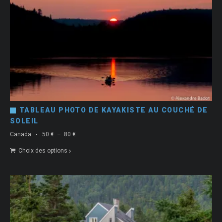
TABLEAU PHOTO DE KAYAKISTE AU COUCHÉ DE
SOLEIL
Plage
Canada
50
€
–
80
€
de
Choix des options
prix :
50 €
à
80 €