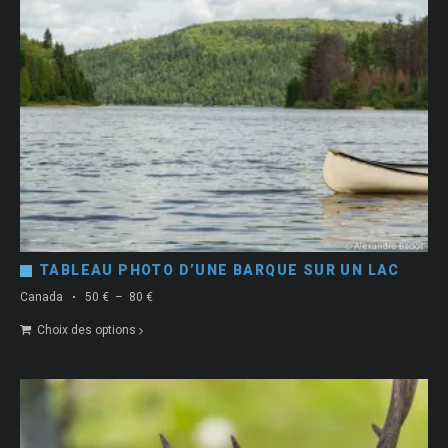
TABLEAU PHOTO D’UNE BARQUE SUR UN LAC
Plage
Canada
50
€
–
80
€
de
Choix des options
prix :
50 €
à
80 €