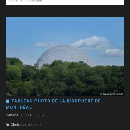
croissant
TABLEAU PHOTO DE LA BIOSPHÈRE DE
MONTRÉAL
Plage
Canada
50
€
–
80
€
de
Choix des options
prix :