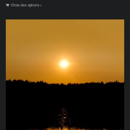
de
Choix des options
prix :
50 €
à
80 €