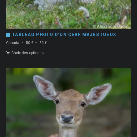
TABLEAU PHOTO D’UN CERF MAJESTUEUX
Plage
Canada
50
€
–
80
€
de
Choix des options
prix :
50 €
à
80 €