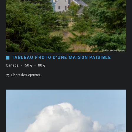
TABLEAU PHOTO D’UNE MAISON PAISIBLE
Plage
Canada
50
€
–
80
€
de
Choix des options
prix :
50 €
à
80 €