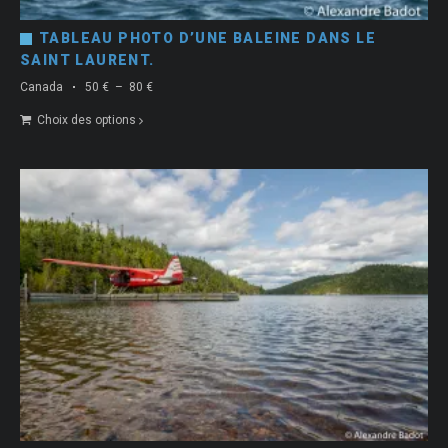
TABLEAU PHOTO D’UNE BALEINE DANS LE
SAINT LAURENT.
Plage
Canada
50
€
–
80
€
de
Choix des options
prix :
50 €
à
80 €