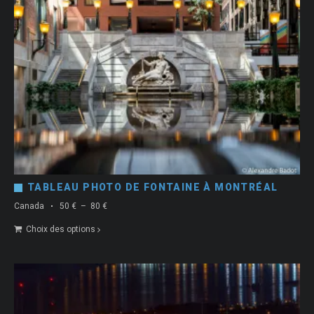
TABLEAU PHOTO DE FONTAINE À MONTRÉAL
Plage
Canada
50
€
–
80
€
de
Choix des options
prix :
50 €
à
80 €