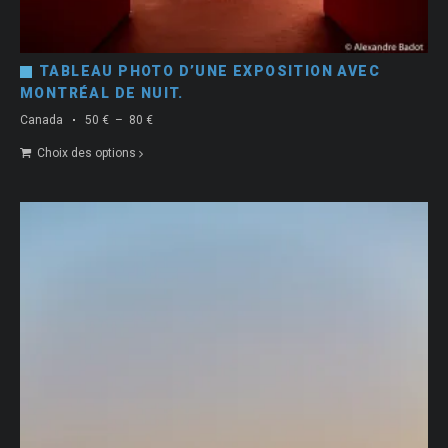
TABLEAU PHOTO D’UNE EXPOSITION AVEC
MONTRÉAL DE NUIT.
Plage
Canada
50
€
–
80
€
de
Choix des options
prix :
50 €
à
80 €