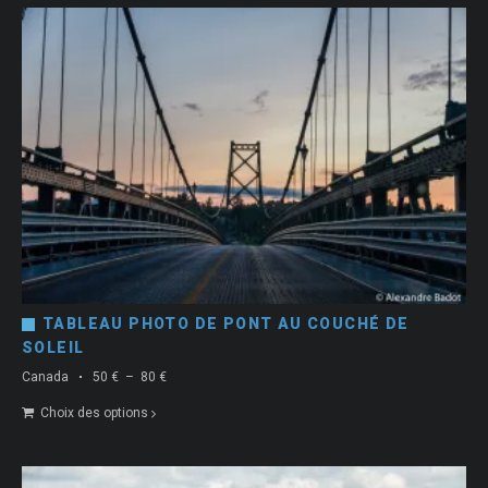
80 €
TABLEAU PHOTO DE PONT AU COUCHÉ DE
SOLEIL
Plage
Canada
50
€
–
80
€
de
Choix des options
prix :
50 €
à
80 €