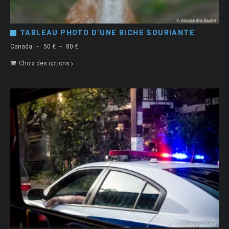
TABLEAU PHOTO D’UNE BICHE SOURIANTE
Plage
Canada
50
€
–
80
€
de
Choix des options
prix :
50 €
à
80 €