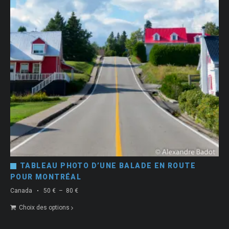
TABLEAU PHOTO D’UNE BALADE EN ROUTE
POUR MONTRÉAL
Plage
Canada
50
€
–
80
€
de
Choix des options
prix :
50 €
à