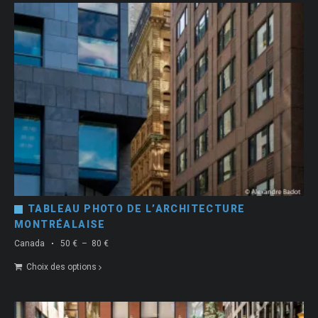
80 €
TABLEAU PHOTO DE L’ARCHITECTURE
MONTRÉALAISE
Plage
Canada
50
€
–
80
€
de
Choix des options
prix :
50 €
à
80 €