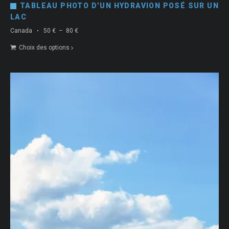
TABLEAU PHOTO D’UN HYDRAVION POSÉ SUR UN
LAC
Plage
Canada
50
€
–
80
€
de
Choix des options
prix :
50 €
à
80 €