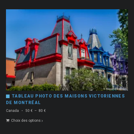
50 €
à
80 €
TABLEAU PHOTO DES MAISONS VICTORIENNES
DE MONTRÉAL
Plage
Canada
50
€
–
80
€
de
Choix des options
prix :
50 €
à