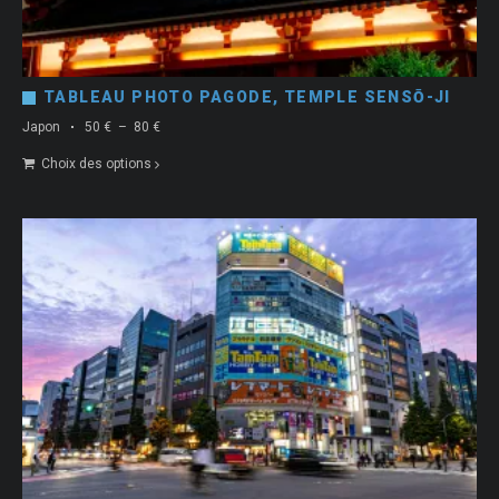
TABLEAU PHOTO PAGODE, TEMPLE SENSŌ-JI
Plage
Japon
50
€
–
80
€
de
Choix des options
prix :
50 €
à
80 €