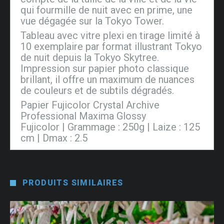
qui fourmille de nuit avec en prime, une
vue dégagée sur la Tokyo Tower.
Tableau avec vitre plexi en tirage limité à
10 exemplaire par format illustrant Tokyo
de nuit depuis la Tokyo Skytree.
Impression sur papier photo classique
brillant, il offre un maximum de nuances
de couleurs et de subtils dégradés.
Papier Fujicolor Crystal Archive
Professional Maxima Glossy
Fujicolor | Grammage : 250g | Laize : 125
cm | Dmax : 2.5
PRODUITS SIMILAIRES