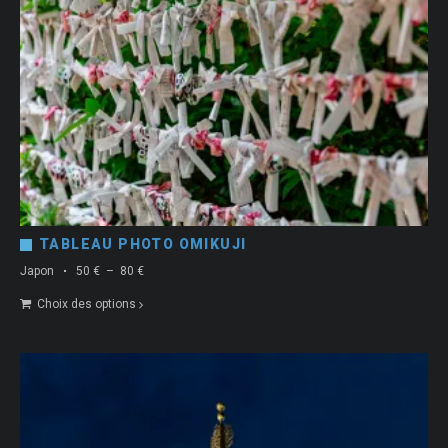
TABLEAU PHOTO OMIKUJI
Plage
Japon
50
€
–
80
€
de
Choix des options
prix :
50 €
à
80 €