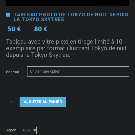
TABLEAU PHOTO DE TOKYO DE NUIT DEPUIS
LA TOKYO SKYTREE
Plage
50
€
80
€
–
de
Tableau avec vitre plexi en tirage limité à 10
prix :
exemplaire par format illustrant Tokyo de nuit
50 €
depuis la Tokyo Skytree.
à
80 €
Format
quantité
AJOUTER AU PANIER
de
Tableau
photo
de
Tokyo
de
Japon
UGS :
ND
nuit