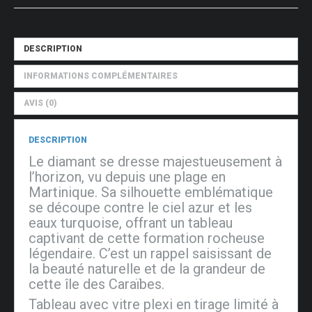
DESCRIPTION
INFORMATIONS COMPLÉMENTAIRES
AVIS (0)
DESCRIPTION
Le diamant se dresse majestueusement à
l’horizon, vu depuis une plage en
Martinique. Sa silhouette emblématique
se découpe contre le ciel azur et les
eaux turquoise, offrant un tableau
captivant de cette formation rocheuse
légendaire. C’est un rappel saisissant de
la beauté naturelle et de la grandeur de
cette île des Caraïbes.
Tableau avec vitre plexi en tirage limité à