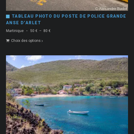
TABLEAU PHOTO DU POSTE DE POLICE GRANDE
ANSE D’ARLET
Plage
Martinique
50
€
–
80
€
de
Choix des options
prix :
50 €
à
80 €