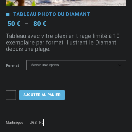
TABLEAU PHOTO DU DIAMANT
Plage
50
€
80
€
–
de
Tableau avec vitre plexi en tirage limité à 10
prix :
exemplaire par format illustrant le Diamant
50 €
depuis une plage.
à
80 €
Format
quantité
AJOUTER AU PANIER
de
Tableau
photo
du
Diamant
Martinique
UGS :
ND