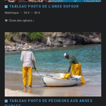
TABLEAU PHOTO DE L’ANSE DUFOUR
Plage
Martinique
50
€
–
80
€
de
Choix des options
prix :
50 €
à
80 €
TABLEAU PHOTO DE PÉCHEURS AUX ANSES
D’ARLET