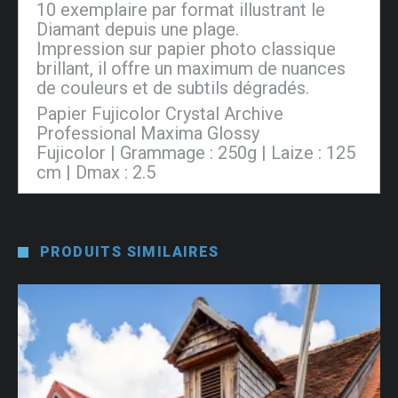
10 exemplaire par format illustrant le
Diamant depuis une plage.
Impression sur papier photo classique
brillant, il offre un maximum de nuances
de couleurs et de subtils dégradés.
Papier Fujicolor Crystal Archive
Professional Maxima Glossy
Fujicolor | Grammage : 250g | Laize : 125
cm | Dmax : 2.5
PRODUITS SIMILAIRES