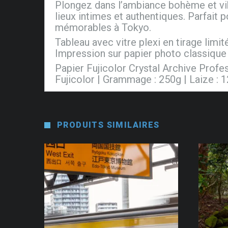
Plongez dans l’ambiance bohème et vibr
lieux intimes et authentiques. Parfait
mémorables à Tokyo.
Tableau avec vitre plexi en tirage limit
Impression sur papier photo classique 
Papier Fujicolor Crystal Archive Prof
Fujicolor | Grammage : 250g | Laize : 
PRODUITS SIMILAIRES