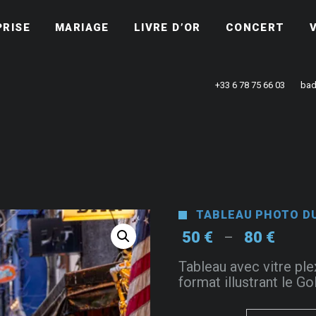
PRISE
MARIAGE
LIVRE D’OR
CONCERT
+33 6 78 75 66 03
bad
TABLEAU PHOTO DU
Plage
50
€
80
€
–
de
Tableau avec vitre ple
prix :
format illustrant le Go
50 €
à
80 €