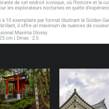
ante de cet endroit iconique, où l’histoire et la c
 pour les explorateurs nocturnes en quête d’expérie
é à 10 exemplaire par format illustrant le Golden Gai
brillant, il offre un maximum de nuances de couleur
essional Maxima Glossy
125 cm | Dmax : 2.5