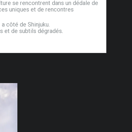
ulture se rencontrent dans un dédale de
nces uniques et de rencontres
 a côté de Shinjuku.
s et de subtils dégradés.