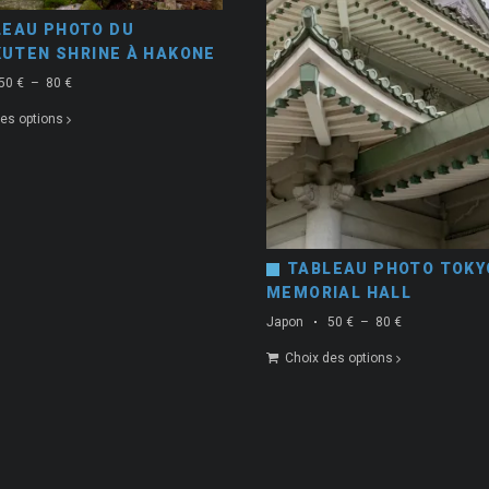
LEAU PHOTO DU
KUTEN SHRINE À HAKONE
Plage
50
€
–
80
€
de
es options
prix :
50 €
à
80 €
TABLEAU PHOTO TOKY
MEMORIAL HALL
Plage
Japon
50
€
–
80
€
de
Choix des options
prix :
50 €
à
80 €