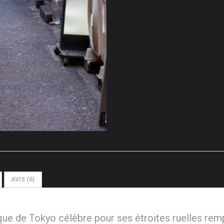
AVIS (0)
que de Tokyo célèbre pour ses étroites ruelles remp