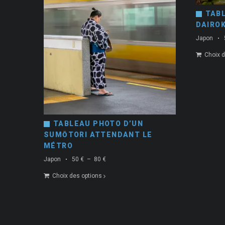
TAB
DAIRO
Japon
Choix d
TABLEAU PHOTO D’UN
SUMŌTORI ATTENDANT LE
MÉTRO
Plage
Japon
50
€
–
80
€
de
Choix des options
prix :
50 €
à
80 €