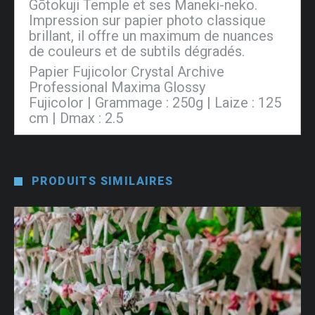
Gōtokuji Temple et ses Maneki-neko.
Impression sur papier photo classique
brillant, il offre un maximum de nuances
de couleurs et de subtils dégradés.
Papier Fujicolor Crystal Archive
Professional Maxima Glossy
Fujicolor | Grammage : 250g | Laize : 125
cm | Dmax : 2.5
PRODUITS SIMILAIRES