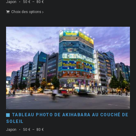
Plage
Japon
50
€
–
80
€
de
Choix des options
prix :
50 €
à
80 €
TABLEAU PHOTO DE AKIHABARA AU COUCHÉ DE
SOLEIL
Plage
Japon
50
€
–
80
€
de