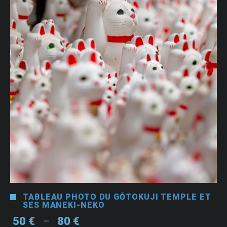
TABLEAU PHOTO DU GŌTOKUJI TEMPLE ET
SES MANEKI-NEKO
Plage
50
€
80
€
–