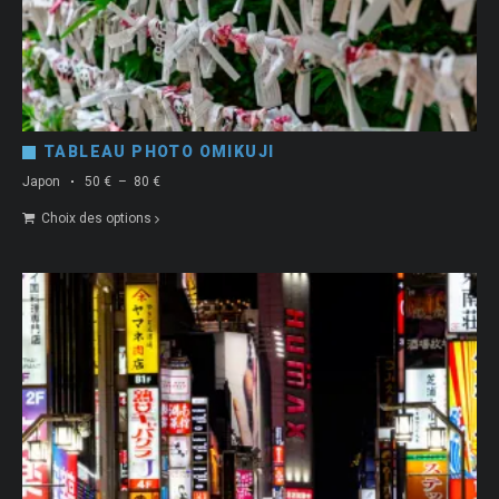
TABLEAU PHOTO OMIKUJI
Plage
Japon
50
€
–
80
€
de
Choix des options
prix :
50 €
à
80 €