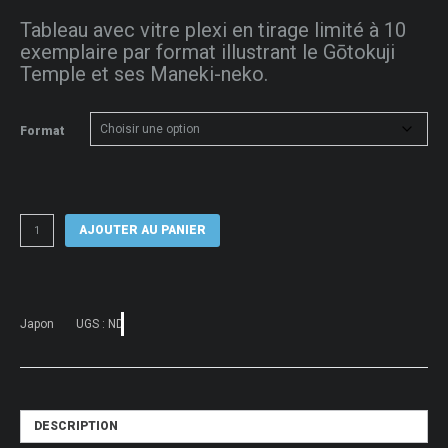
de
Tableau avec vitre plexi en tirage limité à 10
prix :
exemplaire par format illustrant le Gōtokuji
50 €
Temple et ses Maneki-neko.
à
80 €
Format
quantité
AJOUTER AU PANIER
de
Tableau
photo
du
Gōtokuji
Temple
Japon
UGS :
ND
et
ses
Maneki-
neko
DESCRIPTION