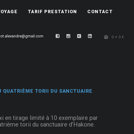
VOYAGE
TARIF PRESTATION
CONTACT
ot.alexandre@gmail.com
0
0
€
 QUATRIÈME TORII DU SANCTUAIRE
xi en tirage limité à 10 exemplaire par
uatrième torii du sanctuaire d’Hakone.