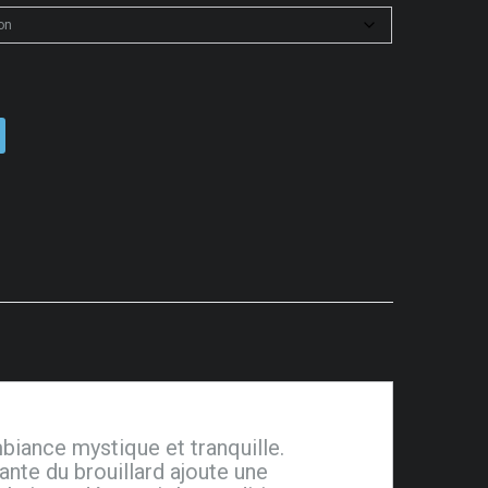
biance mystique et tranquille.
nte du brouillard ajoute une