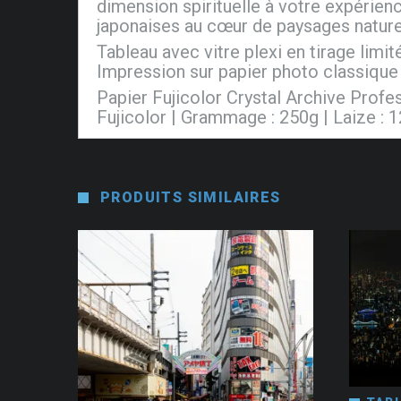
dimension spirituelle à votre expérienc
japonaises au cœur de paysages nature
Tableau avec vitre plexi en tirage limi
Impression sur papier photo classique 
Papier Fujicolor Crystal Archive Prof
Fujicolor | Grammage : 250g | Laize : 
PRODUITS SIMILAIRES