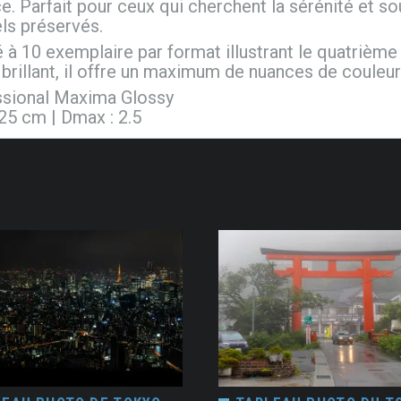
e. Parfait pour ceux qui cherchent la sérénité et so
ls préservés.
té à 10 exemplaire par format illustrant le quatrième
brillant, il offre un maximum de nuances de couleur
essional Maxima Glossy
125 cm | Dmax : 2.5