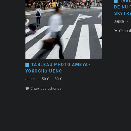
TAB
DE NUI
SKYTR
Japon
Choix d
TABLEAU PHOTO AMEYA-
YOKOCHŌ UENO
Plage
Japon
50
€
–
80
€
de
Choix des options
prix :
50 €
à
80 €