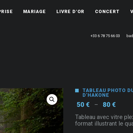
PRISE
MARIAGE
LIVRE D’OR
CONCERT
+33 6 78 75 66 03
bad
TABLEAU PHOTO DU
D’HAKONE
Plage
50
€
80
€
–
de
Tableau avec vitre ple
prix :
format illustrant le q
50 €
à