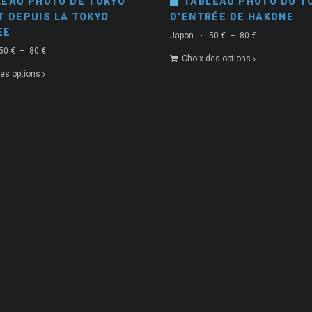
LEAU PHOTO DE TOKYO
TABLEAU PHOTO DU TO
T DEPUIS LA TOKYO
D’ENTRÉE DE HAKONE
EE
Plage
Japon
50
€
–
80
€
de
Plage
50
€
–
80
€
Choix des options
prix :
de
50 €
es options
prix :
à
50 €
80 €
à
80 €