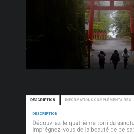
DESCRIPTION
INFORMATIONS COMPLÉMENTAIRES
DESCRIPTION
Découvrez le quatrième torii du sanctu
Imprégnez-vous de la beauté de ce san