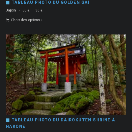
TABLEAU PHOTO DU GOLDEN GAI
Plage
Japon
50
€
–
80
€
de
Choix des options
prix :
50 €
à
80 €
TABLEAU PHOTO DU DAIROKUTEN SHRINE À
HAKONE