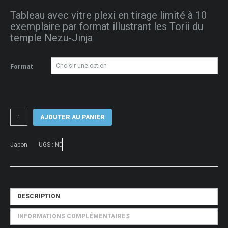
de
Tableau avec vitre plexi en tirage limité à 10
prix :
exemplaire par format illustrant les Torii du
50 €
temple Nezu-Jinja
à
80 €
Format
quantité
AJOUTER AU PANIER
de
Tableau
photo
Japon
UGS :
ND
de
Torii
au
temple
Nezu-
Jinja
DESCRIPTION
INFORMATIONS COMPLÉMENTAIRES