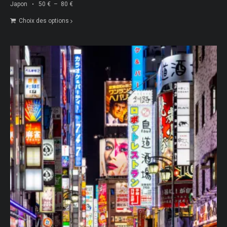
Plage
Japon
50
€
–
80
€
de
Choix des options
prix :
50 €
à
80 €