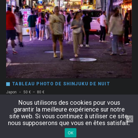
TABLEAU PHOTO DE SHINJUKU DE NUIT
Plage
Japon
50
€
–
80
€
de
Nous utilisons des cookies pour vous
Choix des options
prix :
garantir la meilleure expérience sur notre
50 €
à
site web. Si vous continuez à utiliser ce site,
80 €
nous supposerons que vous en êtes satisfait.
OK
Copyright © 2024 Alexandre Badot. Tous droits réservés.