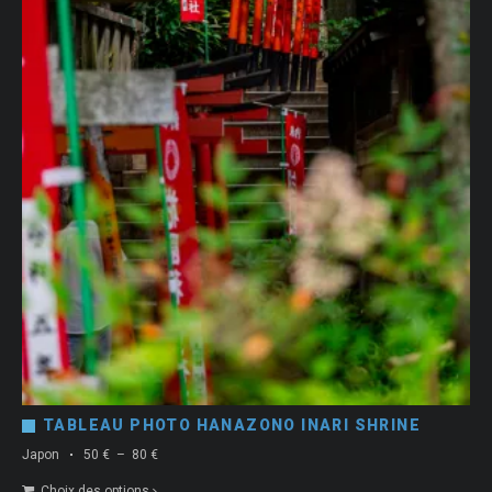
TABLEAU PHOTO HANAZONO INARI SHRINE
Plage
Japon
50
€
–
80
€
de
Choix des options