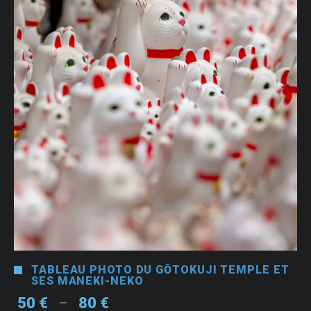
TABLEAU PHOTO DU GŌTOKUJI TEMPLE ET
SES MANEKI-NEKO
Plage
50
€
80
€
–