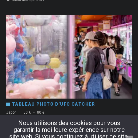
prix :
50 €
à
80 €
TABLEAU PHOTO D’UFO CATCHER
Plage
Japon
50
€
–
80
€
de
Nous utilisons des cookies pour vous
Choix des options
prix :
garantir la meilleure expérience sur notre
50 €
à
site web. Si vous continuez à utiliser ce site,