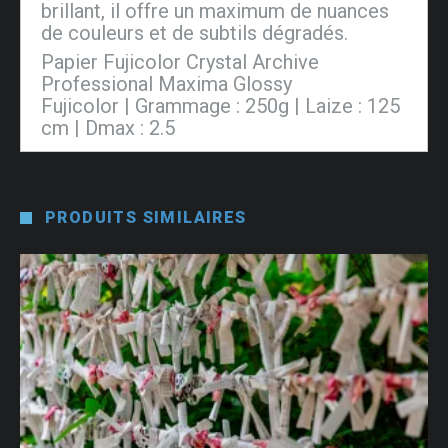
brillant, il offre un maximum de nuances
de couleurs et de subtils dégradés.
Papier Fujicolor Crystal Archive
Professional Maxima Glossy
Fujicolor | Grammage : 250g | Laize : 125
cm | Dmax : 2.5
PRODUITS SIMILAIRES