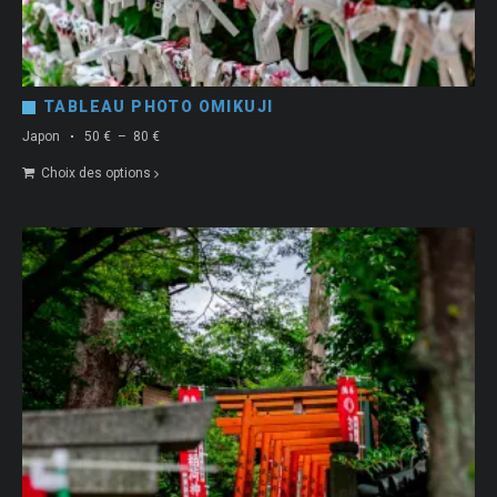
TABLEAU PHOTO OMIKUJI
Plage
Japon
50
€
–
80
€
de
Choix des options
prix :
50 €
à
80 €