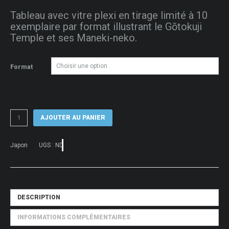
de
Tableau avec vitre plexi en tirage limité à 10
prix :
exemplaire par format illustrant le Gōtokuji
50 €
Temple et ses Maneki-neko.
à
80 €
Format
quantité
AJOUTER AU PANIER
de
Tableau
photo
Japon
UGS :
ND
du
Gōtokuji
Temple
et
ses
Maneki-
DESCRIPTION
neko
INFORMATIONS COMPLÉMENTAIRES